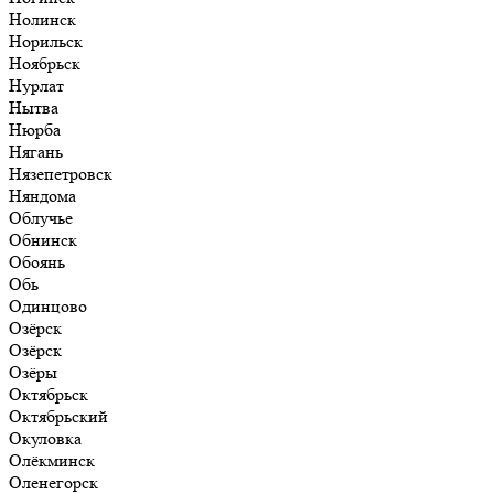
Нолинск
Норильск
Ноябрьск
Нурлат
Нытва
Нюрба
Нягань
Нязепетровск
Няндома
Облучье
Обнинск
Обоянь
Обь
Одинцово
Озёрск
Озёрск
Озёры
Октябрьск
Октябрьский
Окуловка
Олёкминск
Оленегорск