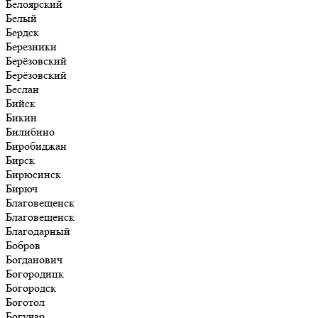
Белоярский
Белый
Бердск
Березники
Берёзовский
Берёзовский
Беслан
Бийск
Бикин
Билибино
Биробиджан
Бирск
Бирюсинск
Бирюч
Благовещенск
Благовещенск
Благодарный
Бобров
Богданович
Богородицк
Богородск
Боготол
Богучар