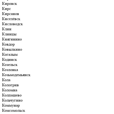
Кировск
Кирс
Кирсанов
Киселёвск
Кисловодск
Клин
Клинцы
Княгинино
Ковдор
Ковылкино
Когалым
Кодинск
Козельск
Козловка
Козьмодемьянск
Кола
Кологрив
Коломна
Колпашево
Кольчугино
Коммунар
Комсомольск