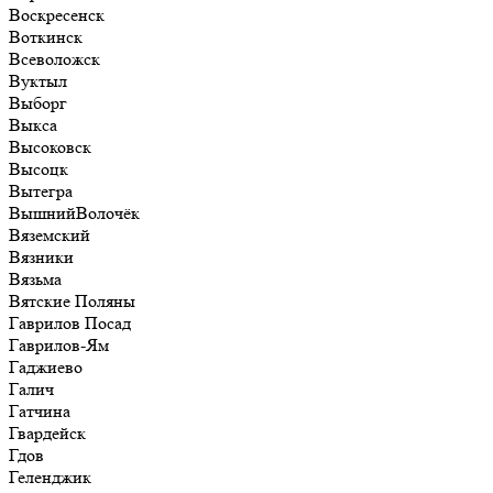
Воскресенск
Воткинск
Всеволожск
Вуктыл
Выборг
Выкса
Высоковск
Высоцк
Вытегра
ВышнийВолочёк
Вяземский
Вязники
Вязьма
Вятские Поляны
Гаврилов Посад
Гаврилов-Ям
Гаджиево
Галич
Гатчина
Гвардейск
Гдов
Геленджик