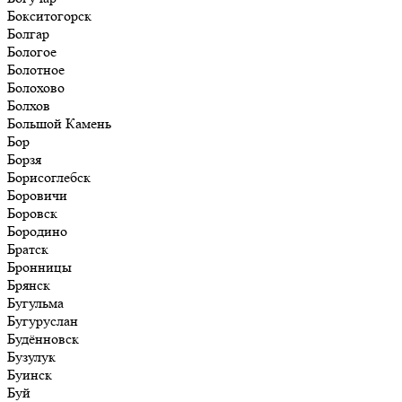
Бокситогорск
Болгар
Бологое
Болотное
Болохово
Болхов
Большой Камень
Бор
Борзя
Борисоглебск
Боровичи
Боровск
Бородино
Братск
Бронницы
Брянск
Бугульма
Бугуруслан
Будённовск
Бузулук
Буинск
Буй