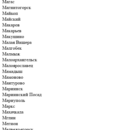
Магас
Магнитогорск
Майкоп
Майский
Макаров
Макарьев
Макушино
Малая Вишера
Малгобек
Малмыж
Малоархангельск
Малоярославец
Мамадыш
Мамоново
Мантурово
Мариинск
Мариинский Посад
Мариуполь
Маркс
Махачкала
Мглин
Мегион
Медвежьегорск