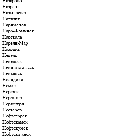
Назарово
Назрань
Называевск
Нальчик
Нариманов
Наро-Фоминск
Нарткала
Нарьян-Мар
Находка
Невель
Невельск
Невинномысск
Невьянск
Нелидово
Неман
Нерехта
Нерчинск
Нерюнгри
Нестеров
Нефтегорск
Нефтекамск
Нефтекумск
Нефтеюганск