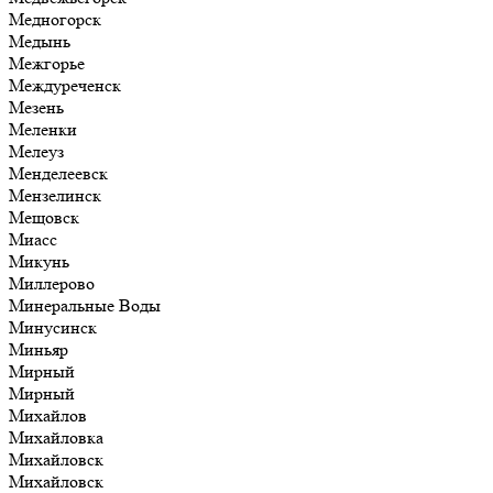
Медногорск
Медынь
Межгорье
Междуреченск
Мезень
Меленки
Мелеуз
Менделеевск
Мензелинск
Мещовск
Миасс
Микунь
Миллерово
Минеральные Воды
Минусинск
Миньяр
Мирный
Мирный
Михайлов
Михайловка
Михайловск
Михайловск