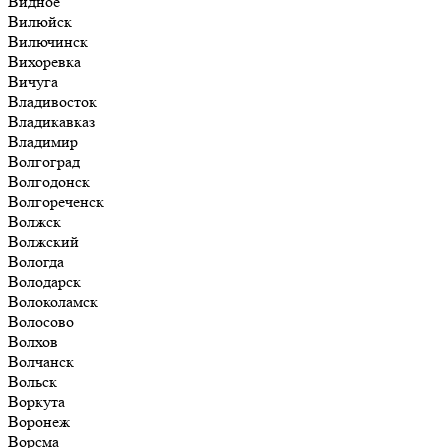
Видное
Вилюйск
Вилючинск
Вихоревка
Вичуга
Владивосток
Владикавказ
Владимир
Волгоград
Волгодонск
Волгореченск
Волжск
Волжский
Вологда
Володарск
Волоколамск
Волосово
Волхов
Волчанск
Вольск
Воркута
Воронеж
Ворсма