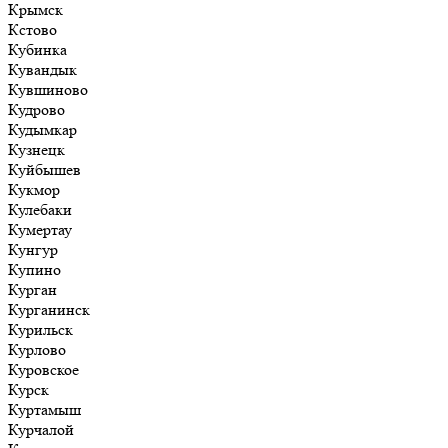
Крымск
Кстово
Кубинка
Кувандык
Кувшиново
Кудрово
Кудымкар
Кузнецк
Куйбышев
Кукмор
Кулебаки
Кумертау
Кунгур
Купино
Курган
Курганинск
Курильск
Курлово
Куровское
Курск
Куртамыш
Курчалой