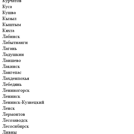
Курчатов
Куса
Кушва
Кызыл
Кыштым
Кяхта
Лабинск
Лабытнанги
Лагань
Ладушкин
Лаишево
Лакинск
Лангепас
Лахденпохья
Лебедянь
Лениногорск
Ленинск
Ленинск-Кузнецкий
Ленск
Лермонтов
Лесозаводск
Лесосибирск
Ливны