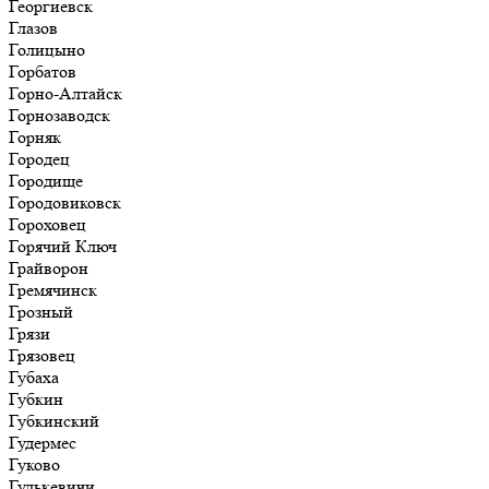
Георгиевск
Глазов
Голицыно
Горбатов
Горно-Алтайск
Горнозаводск
Горняк
Городец
Городище
Городовиковск
Гороховец
Горячий Ключ
Грайворон
Гремячинск
Грозный
Грязи
Грязовец
Губаха
Губкин
Губкинский
Гудермес
Гуково
Гулькевичи