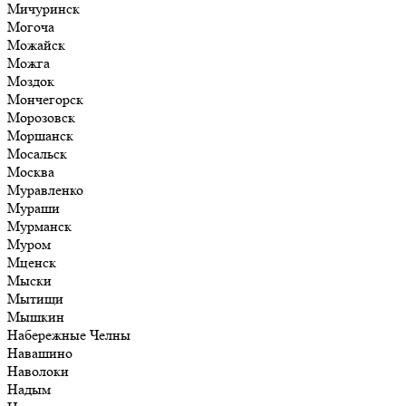
Мичуринск
Могоча
Можайск
Можга
Моздок
Мончегорск
Морозовск
Моршанск
Мосальск
Москва
Муравленко
Мураши
Мурманск
Муром
Мценск
Мыски
Мытищи
Мышкин
Набережные Челны
Навашино
Наволоки
Надым