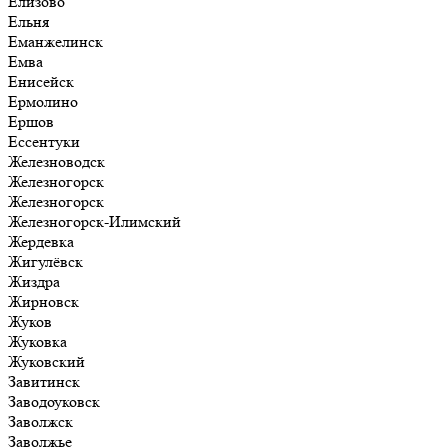
Елизово
Ельня
Еманжелинск
Емва
Енисейск
Ермолино
Ершов
Ессентуки
Железноводск
Железногорск
Железногорск
Железногорск-Илимский
Жердевка
Жигулёвск
Жиздра
Жирновск
Жуков
Жуковка
Жуковский
Завитинск
Заводоуковск
Заволжск
Заволжье