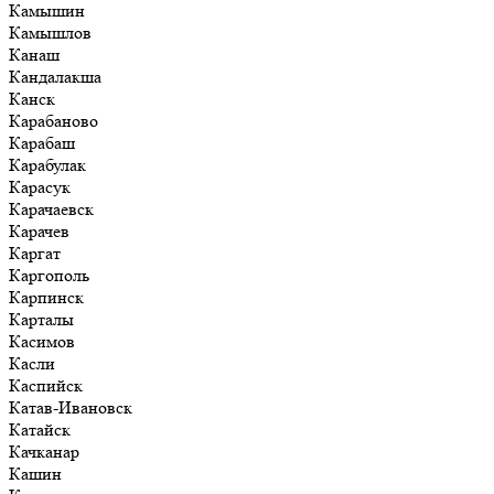
Камышин
Камышлов
Канаш
Кандалакша
Канск
Карабаново
Карабаш
Карабулак
Карасук
Карачаевск
Карачев
Каргат
Каргополь
Карпинск
Карталы
Касимов
Касли
Каспийск
Катав-Ивановск
Катайск
Качканар
Кашин