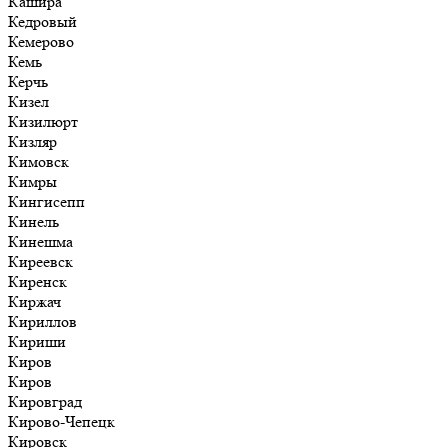
Кашира
Кедровый
Кемерово
Кемь
Керчь
Кизел
Кизилюрт
Кизляр
Кимовск
Кимры
Кингисепп
Кинель
Кинешма
Киреевск
Киренск
Киржач
Кириллов
Кириши
Киров
Киров
Кировград
Кирово-Чепецк
Кировск