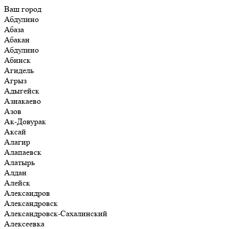
Ваш город
Абдулино
Абаза
Абакан
Абдулино
Абинск
Агидель
Агрыз
Адыгейск
Азнакаево
Азов
Ак-Довурак
Аксай
Алагир
Алапаевск
Алатырь
Алдан
Алейск
Александров
Александровск
Александровск-Сахалинский
Алексеевка