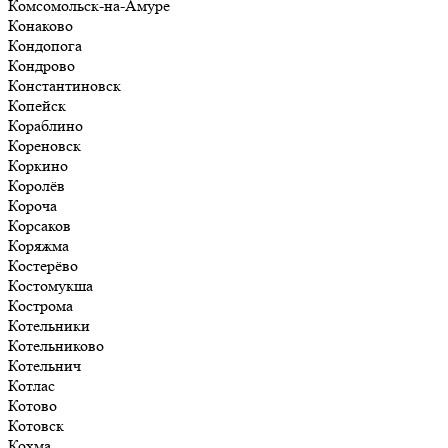
Комсомольск-на-Амуре
Конаково
Кондопога
Кондрово
Константиновск
Копейск
Кораблино
Кореновск
Коркино
Королёв
Короча
Корсаков
Коряжма
Костерёво
Костомукша
Кострома
Котельники
Котельниково
Котельнич
Котлас
Котово
Котовск
Кохма