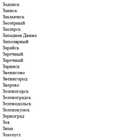
Задонск
Заинск
Закаменск
Заозёрный
Заозёрск
Западная Двина
Заполярный
Зарайск
Заречный
Заречный
Заринск
Звенигово
Звенигород
Зверево
Зеленогорск
Зеленоградск
Зеленодольск
Зеленокумск
Зерноград
Зея
Зима
Златоуст