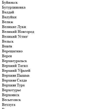
Буйнакск
Бутурлиновка
Валдай
Валуйки
Велиж
Великие Луки
Великий Новгород
Великий Устюг
Вельск
Венёв
Верещагино
Верея
Верхнеуральск
Верхний Тагил
Верхний Уфалей
Верхняя Пышма
Верхняя Салда
Верхняя Тура
Верхотурье
Верхоянск
Весьегонск
Ветлуга