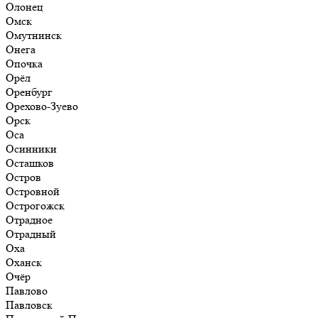
Олонец
Омск
Омутнинск
Онега
Опочка
Орёл
Оренбург
Орехово-Зуево
Орск
Оса
Осинники
Осташков
Остров
Островной
Острогожск
Отрадное
Отрадный
Оха
Оханск
Очёр
Павлово
Павловск