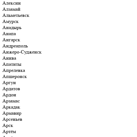
Алексин
Алзамай
Альметьевск
Амурск
Анадырь
Анапа
Ангарск
Андреаполь
Анжеро-Судженск
Анива
Апатиты
Апрелевка
Апшеронск
Аргун
Ардатов
Ардон
Арзамас
Аркадак
Армавир
Арсеньев
Арск
Артём