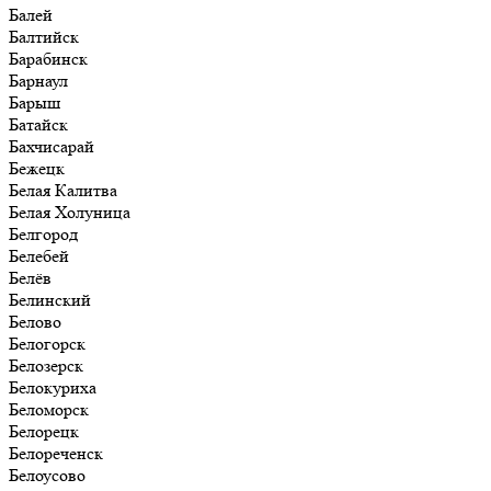
Балей
Балтийск
Барабинск
Барнаул
Барыш
Батайск
Бахчисарай
Бежецк
Белая Калитва
Белая Холуница
Белгород
Белебей
Белёв
Белинский
Белово
Белогорск
Белозерск
Белокуриха
Беломорск
Белорецк
Белореченск
Белоусово