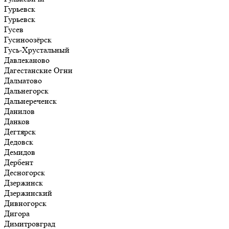
Гурьевск
Гурьевск
Гусев
Гусиноозёрск
Гусь-Хрустальный
Давлеканово
Дагестанские Огни
Далматово
Дальнегорск
Дальнереченск
Данилов
Данков
Дегтярск
Дедовск
Демидов
Дербент
Десногорск
Дзержинск
Дзержинский
Дивногорск
Дигора
Димитровград