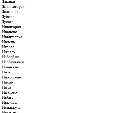
Злынка
Змеиногорск
Знаменск
Зубцов
Зуевка
Ивангород
Иваново
Ивантеевка
Ивдель
Игарка
Ижевск
Избербаш
Изобильный
Иланский
Инза
Иннополис
Инсар
Инта
Ипатово
Ирбит
Иркутск
Исилькуль
Искитим