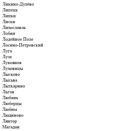
Ликино-Дулёво
Липецк
Липки
Лиски
Лихославль
Лобня
Лодейное Поле
Лосино-Петровский
Луга
Луза
Лукоянов
Луховицы
Лысково
Лысьва
Лыткарино
Льгов
Любань
Люберцы
Любим
Людиново
Лянтор
Магадан