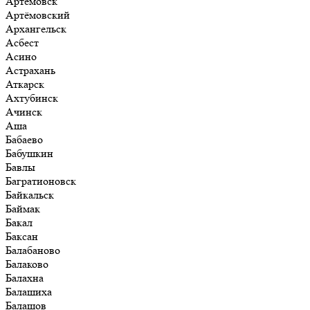
Артёмовск
Артёмовский
Архангельск
Асбест
Асино
Астрахань
Аткарск
Ахтубинск
Ачинск
Аша
Бабаево
Бабушкин
Бавлы
Багратионовск
Байкальск
Баймак
Бакал
Баксан
Балабаново
Балаково
Балахна
Балашиха
Балашов