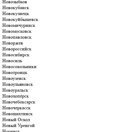
Новозыбков
Новокубанск
Новокузнецк
Новокуйбышевск
Новомичуринск
Новомосковск
Новопавловск
Новоржев
Новороссийск
Новосибирск
Новосиль
Новосокольники
Новотроицк
Новоузенск
Новоульяновск
Новоуральск
Новохопёрск
Новочебоксарск
Новочеркасск
Новошахтинск
Новый Оскол
Новый Уренгой
Ногинск