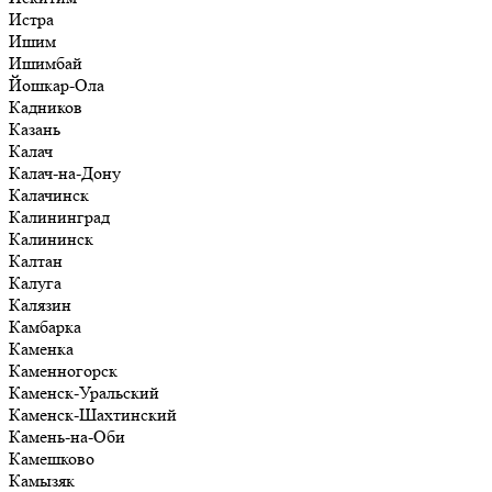
Истра
Ишим
Ишимбай
Йошкар-Ола
Кадников
Казань
Калач
Калач-на-Дону
Калачинск
Калининград
Калининск
Калтан
Калуга
Калязин
Камбарка
Каменка
Каменногорск
Каменск-Уральский
Каменск-Шахтинский
Камень-на-Оби
Камешково
Камызяк